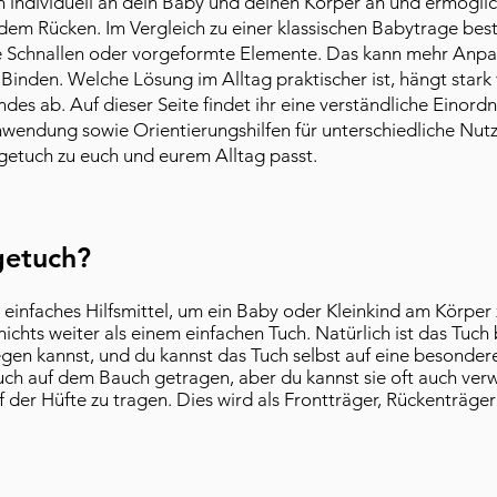
h individuell an dein Baby und deinen Körper an und ermögli
dem Rücken. Im Vergleich zu einer klassischen Babytrage bes
 Schnallen oder vorgeformte Elemente. Das kann mehr Anpass
inden. Welche Lösung im Alltag praktischer ist, hängt stark 
des ab. Auf dieser Seite findet ihr eine verständliche Einor
nwendung sowie Orientierungshilfen für unterschiedliche Nutz
getuch zu euch und eurem Alltag passt.
getuch?
iv einfaches Hilfsmittel, um ein Baby oder Kleinkind am Körp
nichts weiter als einem einfachen Tuch. Natürlich ist das Tuc
gen kannst, und du kannst das Tuch selbst auf eine besonde
uch auf dem Bauch getragen, aber du kannst sie oft auch ve
der Hüfte zu tragen. Dies wird als Frontträger, Rückenträger