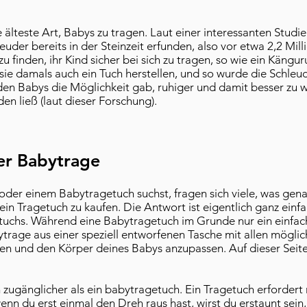
e älteste Art, Babys zu tragen. Laut einer interessanten Studie
euder bereits in der Steinzeit erfunden, also vor etwa 2,2 Mil
finden, ihr Kind sicher bei sich zu tragen, so wie ein Kängur
ie damals auch ein Tuch herstellen, und so wurde die Schleu
s den Babys die Möglichkeit gab, ruhiger und damit besser zu 
n ließ (laut dieser Forschung).
er Babytrage
der einem Babytragetuch suchst, fragen sich viele, was gena
ein Tragetuch zu kaufen. Die Antwort ist eigentlich ganz einfa
tuchs. Während eine Babytragetuch im Grunde nur ein einfache
ytrage aus einer speziell entworfenen Tasche mit allen mögli
n und den Körper deines Babys anzupassen. Auf dieser Seite 
zugänglicher als ein babytragetuch. Ein Tragetuch erfordert 
n du erst einmal den Dreh raus hast, wirst du erstaunt sein, w