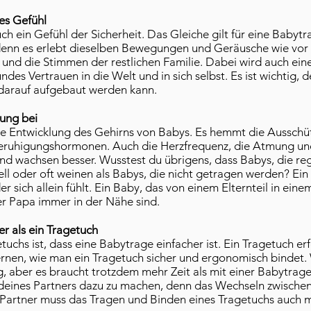
res Gefühl
 ein Gefühl der Sicherheit. Das Gleiche gilt für eine Babytra
enn es erlebt dieselben Bewegungen und Geräusche wie vor 
und die Stimmen der restlichen Familie. Dabei wird auch ein
ndes Vertrauen in die Welt und in sich selbst. Es ist wichtig, 
 darauf aufgebaut werden kann.
lung bei
r die Entwicklung des Gehirns von Babys. Es hemmt die Aussc
eruhigungshormonen. Auch die Herzfrequenz, die Atmung und
und wachsen besser. Wusstest du übrigens, dass Babys, die re
ll oder oft weinen als Babys, die nicht getragen werden? Ei
r sich allein fühlt. Ein Baby, das von einem Elternteil in ein
er Papa immer in der Nähe sind.
er als ein Tragetuch
uchs ist, dass eine Babytrage einfacher ist. Ein Tragetuch erf
ernen, wie man ein Tragetuch sicher und ergonomisch bindet.
ig, aber es braucht trotzdem mehr Zeit als mit einer Babytrage.
deines Partners dazu zu machen, denn das Wechseln zwische
 Partner muss das Tragen und Binden eines Tragetuchs auch 