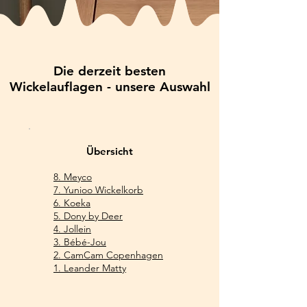
Die derzeit besten
Wickelauflagen - unsere Auswahl
Übersicht
8. Me
yco
7
. Yunioo Wickelkorb
6. Koeka
5. Dony by Deer
4. Jollein
3. Bébé-Jou
2. CamCam Copenhagen
1. Leander Matty