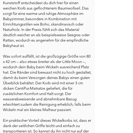
Kunststoff entscheidest du dich hier für einen
weichen Korb aus geflochtenem Baumwollseil. Das
sorgt für eine warme und ruhige Atmosphäre im
Babyzimmer, besonders in Kombination mit
Einrichtungsstilen wie Boho, skandinavisch oder
Naturholz. In der Praxis fühlt sich das Material
deutlich weicher an als beispielsweise Seegras oder
Rattan, wodurch es angenehm für die empfindliche
Babyhaut ist.
Was sofort auffällt, ist die großzügige Größe von 80
x 42 cm – also etwas breiter als der Little Moon –,
wodurch dein Baby beim Wickeln ausreichend Platz
hat. Die Ränder sind bewusst nicht zu hoch gestaltet,
damit du beim Versorgen deines Babys einen guten
Überblick behältst. Der Korb wird mit einer 3 cm
dicken CentiPur-Matratze geliefert, die für
zusätzlichen Komfort und Halt sorgt. Der
wasserabweisende und abnehmbare Bezug
erleichtert zudem die Reinigung erheblich, falls beim
Wickeln mal ein kleines Malheur passiert.
Ein praktischer Vorteil dieses Wickelkorbs ist, dass er
dank der seitlichen Griffe leicht und einfach zu
transportieren ist. So kannst du ihn nicht nur auf der