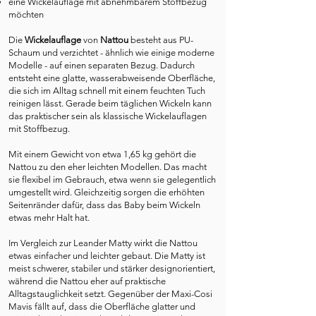
eine Wickelauflage mit abnehmbarem Stoffbezug
möchten
Die
Wickelauflage
von
Nattou
besteht aus PU-
Schaum und verzichtet - ähnlich wie einige moderne
Modelle - auf einen separaten Bezug. Dadurch
entsteht eine glatte, wasserabweisende Oberfläche,
die sich im Alltag schnell mit einem feuchten Tuch
reinigen lässt. Gerade beim täglichen Wickeln kann
das praktischer sein als klassische Wickelauflagen
mit Stoffbezug.
Mit einem Gewicht von etwa 1,65 kg gehört die
Nattou zu den eher leichten Modellen. Das macht
sie flexibel im Gebrauch, etwa wenn sie gelegentlich
umgestellt wird. Gleichzeitig sorgen die erhöhten
Seitenränder dafür, dass das Baby beim Wickeln
etwas mehr Halt hat.
Im Vergleich zur Leander Matty wirkt die Nattou
etwas einfacher und leichter gebaut. Die Matty ist
meist schwerer, stabiler und stärker designorientiert,
während die Nattou eher auf praktische
Alltagstauglichkeit setzt. Gegenüber der Maxi-Cosi
Mavis fällt auf, dass die Oberfläche glatter und